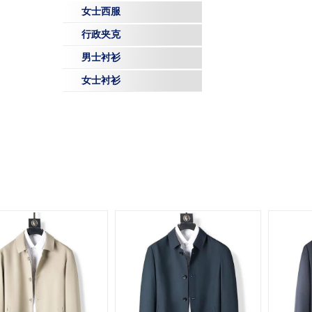
女士西服
行政夹克
男士衬衫
女士衬衫