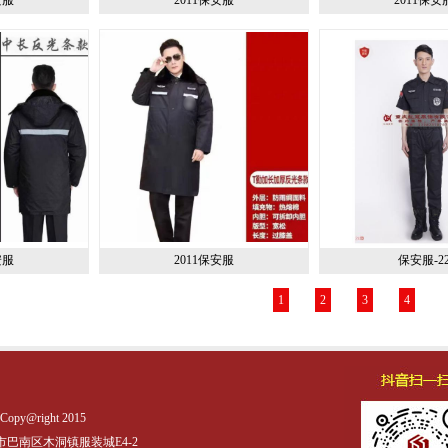
安服
2011保安服
保安服-2
1
2
3
4
right 2015
市巴南区木洞镇服装城E4-2