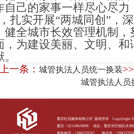
作自己的家事一样尽心尽力
”，扎实开展“两城同创”，
，健全城市长效管理机制，
面，为建设美丽、文明、和
献。
>上一条：
>
城管执法人员统一换装
城管执法人员
重庆红冠服饰有限公司 版权所有 Copy@right 20
重庆：023-68639098 地址：
重庆市巴南区木洞镇
服务电话：13983378767 微信号：1398337876